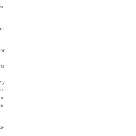
 se
sus
por
sma
o y
eto
ión
 de
 de