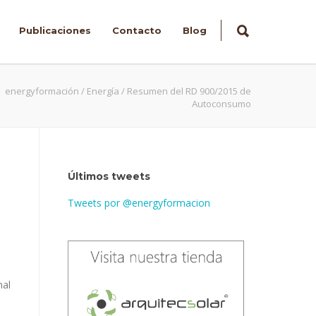
Publicaciones
Contacto
Blog
energyformación
/
Energía
/
Resumen del RD 900/2015 de
Autoconsumo
Últimos tweets
Tweets por @energyformacion
nal