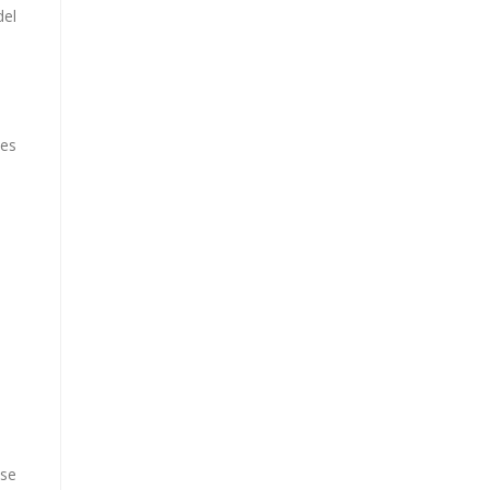
del
jes
 se