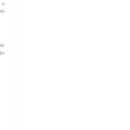
r a
ula
 de
gía