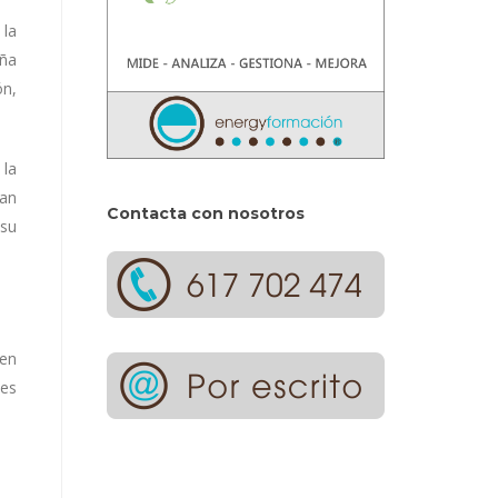
 la
eña
ón,
 la
can
Contacta con nosotros
 su
 en
jes