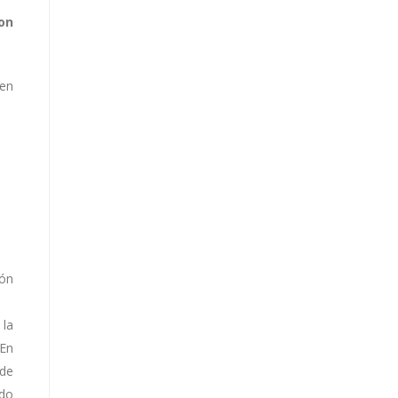
on
 en
ión
 la
 En
 de
ado