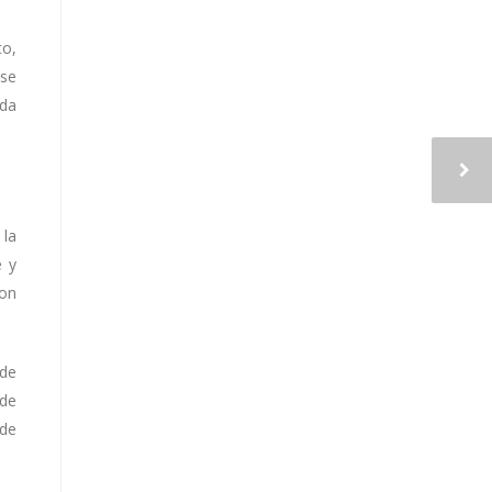
to,
 se
ida
 la
e y
con
 de
 de
 de